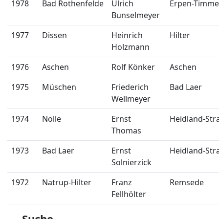
1978
Bad Rothenfelde
Ulrich
Erpen-Timme
Bunselmeyer
1977
Dissen
Heinrich
Hilter
Holzmann
1976
Aschen
Rolf Könker
Aschen
1975
Müschen
Friederich
Bad Laer
Wellmeyer
1974
Nolle
Ernst
Heidland-Str
Thomas
1973
Bad Laer
Ernst
Heidland-Str
Solnierzick
1972
Natrup-Hilter
Franz
Remsede
Fellhölter
Suche