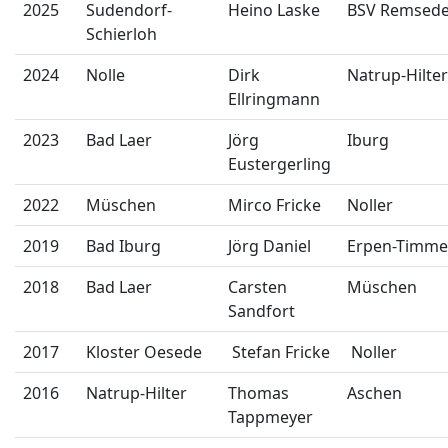
2025
Sudendorf-
Heino Laske
BSV Remsed
Schierloh
2024
Nolle
Dirk
Natrup-Hilter
Ellringmann
2023
Bad Laer
Jörg
Iburg
Eustergerling
2022
Müschen
Mirco Fricke
Noller
2019
Bad Iburg
Jörg Daniel
Erpen-Timme
2018
Bad Laer
Carsten
Müschen
Sandfort
2017
Kloster Oesede
Stefan Fricke
Noller
2016
Natrup-Hilter
Thomas
Aschen
Tappmeyer