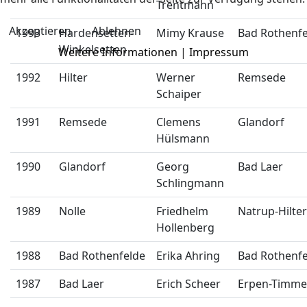
Trentmann
Akzeptieren
Ablehnen
1993
Hardensetten-
Mimy Krause
Bad Rothenfe
Winkelsetten
Weitere Informationen
|
Impressum
1992
Hilter
Werner
Remsede
Schaiper
1991
Remsede
Clemens
Glandorf
Hülsmann
1990
Glandorf
Georg
Bad Laer
Schlingmann
1989
Nolle
Friedhelm
Natrup-Hilter
Hollenberg
1988
Bad Rothenfelde
Erika Ahring
Bad Rothenfe
1987
Bad Laer
Erich Scheer
Erpen-Timme