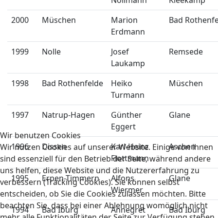
Nollmann
Kleekamp
2000
Müschen
Marion
Bad Rothenfe
Erdmann
1999
Nolle
Josef
Remsede
Laukamp
1998
Bad Rothenfelde
Heiko
Müschen
Turmann
1997
Natrup-Hagen
Günther
Glane
Eggert
Wir benutzen Cookies
1996
Dissen
Karl-Heinz
Aschen
Wir nutzen Cookies auf unserer Website. Einige von ihnen
Flottmann
sind essenziell für den Betrieb der Seite, während andere
uns helfen, diese Website und die Nutzererfahrung zu
1995
Erpen-Timmern
Alfons
Glane
verbessern (Tracking Cookies). Sie können selbst
Wiermer
entscheiden, ob Sie die Cookies zulassen möchten. Bitte
beachten Sie, dass bei einer Ablehnung womöglich nicht
1994
Bad Iburg
Annegret
Bad Iburg
mehr alle Funktionalitäten der Seite zur Verfügung stehen.