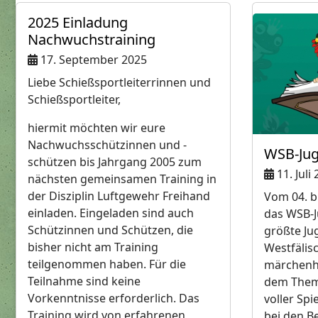
2025 Einladung
Nachwuchstraining
17. September 2025
Liebe Schießsportleiterrinnen und
Schießsportleiter,
hiermit möchten wir eure
Nachwuchsschützinnen und -
WSB-Ju
schützen bis Jahrgang 2005 zum
11. Juli
nächsten gemeinsamen Training in
der Disziplin Luftgewehr Freihand
Vom 04. bi
einladen. Eingeladen sind auch
das WSB-J
Schützinnen und Schützen, die
größte Ju
bisher nicht am Training
Westfälis
teilgenommen haben. Für die
märchenh
Teilnahme sind keine
dem Thema
Vorkenntnisse erforderlich. Das
voller Spi
Training wird von erfahrenen
bei den B