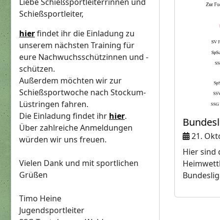
Liebe Schießsportleiterrinnen und
Schießsportleiter,
hier
findet ihr die Einladung zu
unserem nächsten Training für
eure Nachwuchsschützinnen und -
schützen.
Außerdem möchten wir zur
Schießsportwoche nach Stockum-
Lüstringen fahren.
Die Einladung findet ihr
hier
.
Bundesli
Über zahlreiche Anmeldungen
21. Okt
würden wir uns freuen.
Hier sind 
Vielen Dank und mit sportlichen
Heimwettk
Grüßen
Bundeslig
Timo Heine
Jugendsportleiter