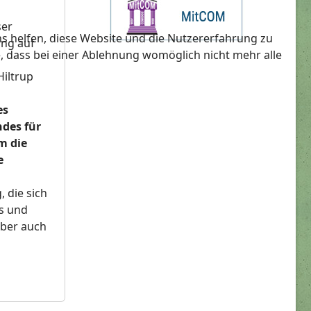
ser
ns helfen, diese Website und die Nutzererfahrung zu
ing auf
e, dass bei einer Ablehnung womöglich nicht mehr alle
iltrup
es
des für
m die
e
 die sich
es und
aber auch
!