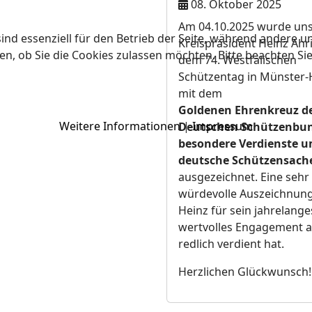
08. Oktober 2025
Am 04.10.2025 wurde un
ind essenziell für den Betrieb der Seite, während andere u
Kreispräsident Heinz Ahr
en, ob Sie die Cookies zulassen möchten. Bitte beachten Si
dem 74. Westfälischen
Schützentag in Münster-H
mit dem
Goldenen Ehrenkreuz d
Weitere Informationen
|
Impressum
Deutschen Schützenbun
besondere Verdienste u
deutsche Schützensach
ausgezeichnet. Eine sehr
würdevolle Auszeichnung,
Heinz für sein jahrelang
wertvolles Engagement 
redlich verdient hat.
Herzlichen Glückwunsch