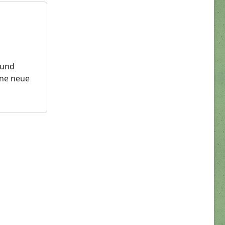
 und
ine neue