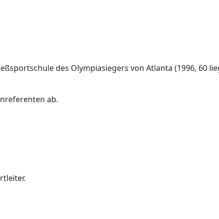
chießsportschule des Olympiasiegers von Atlanta (1996, 60 li
enreferenten ab.
tleiter.