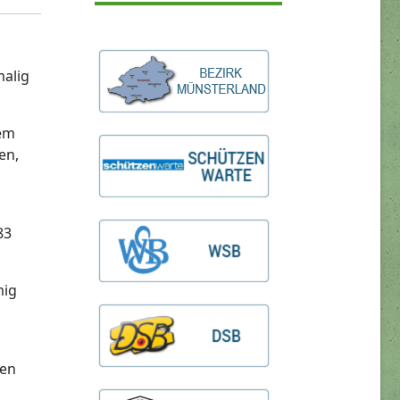
malig
nem
en,
83
mig
sen