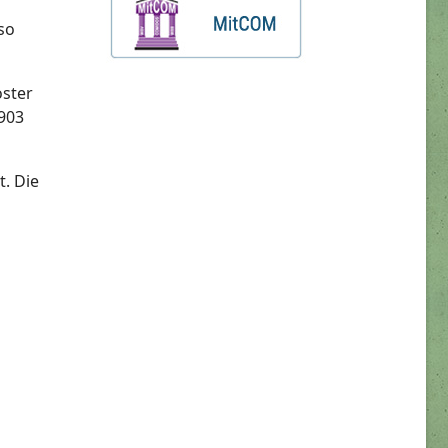
so
oster
903
. Die