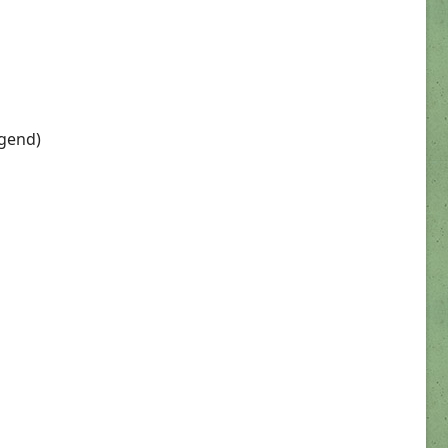
egend)