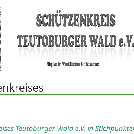
EWS
KREIS
SPORT
TRADITION
TE
enkreises
ises Teutoburger Wald e.V. in Stichpunkte