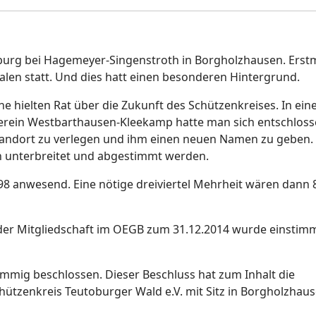
 Iburg bei Hagemeyer-Singenstroth in Borgholzhausen. Erst
alen statt. Und dies hatt einen besonderen Hintergrund.
ne hielten Rat über die Zukunft des Schützenkreises. In ei
rein Westbarthausen-Kleekamp hatte man sich entschloss
tandort zu verlegen und ihm einen neuen Namen zu geben.
en unterbreitet und abgestimmt werden.
8 anwesend. Eine nötige dreiviertel Mehrheit wären dann 
der Mitgliedschaft im OEGB zum 31.12.2014 wurde einstim
mig beschlossen. Dieser Beschluss hat zum Inhalt die
tzenkreis Teutoburger Wald e.V. mit Sitz in Borgholzhau