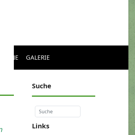
RMINE
GALERIE
Suche
Suche
Links
n