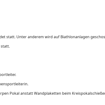
ndet statt. Unter anderem wird auf Biathlonanlagen gescho
statt.
ortleiter.
ensportleiterin.
Erpen Pokal anstatt Wandplaketten beim Kreispokalschieße